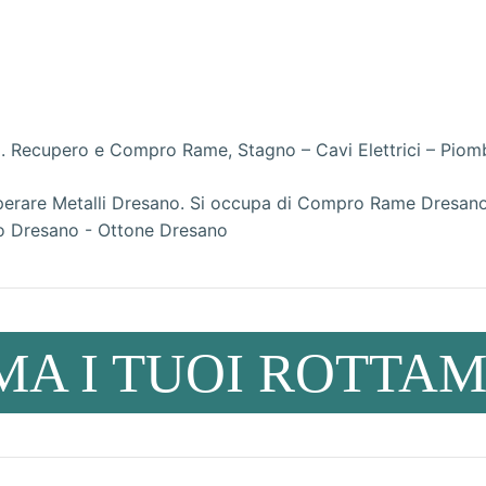
. Recupero e Compro Rame, Stagno – Cavi Elettrici – Piomb
A I TUOI ROTTAMI