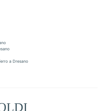
ano
esano
Ferro a Dresano
OLDI